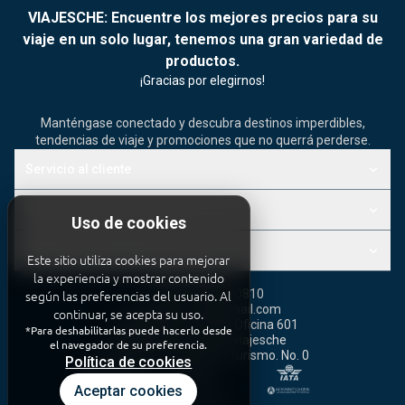
VIAJESCHE: Encuentre los mejores precios para su
viaje en un solo lugar, tenemos una gran variedad de
productos.
¡Gracias por elegirnos!
Manténgase conectado y descubra destinos imperdibles,
tendencias de viaje y promociones que no querrá perderse.
keyboard_arrow_down
Servicio al cliente
keyboard_arrow_down
Otros productos y servicios
Uso de cookies
keyboard_arrow_down
Términos y condiciones
Este sitio utiliza cookies para mejorar
la experiencia y mostrar contenido
3008390810
call
según las preferencias del usuario. Al
Otros: 3008390810
viajachevere@gmail.com
mail
continuar, se acepta su uso.
AVENIDA 5N 19N 04 Oficina 601
location_on
*Para deshabilitarlas puede hacerlo desde
Agencia de viajes viajesche
domain
el navegador de su preferencia.
Registro Nacional de Turismo. No. 0
release_alert
Política de cookies
Aceptar cookies